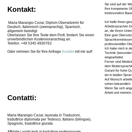
Sie sind auf der W
Kontakt:
Ihre kompetente Üb
insbesondere Bauw
Ich helfe Ihnen ger
Maria Marangio Cezar, Diplom-Übersetzerin für
Arbeitssprachen Deu
Deutsch, Italienisch (zweisprachig), Spanisch,
allgemein beeidigt
an, die Ihrem Unter
Überlassen Sie Ihre Texte dem Profi, fordern Sie einen
Eine gute Übersetz
unverbindlichen Kostenvoranschlag an:
Sprachkenntnissen
Telefon: +49 5345 4930763
professionellen Üb
Ich habe mich in d
Oder nehmen Sie für Ihre Anfrage
Kontakt
mit mir auf!
Technik (besonders
eingearbeitet.
Ferner sind Medizi
dem Muttersprachler
Garant für hohe Qu
ein in beiden Spra
Auf Wunsch arbeite 
sehen bekanntlich 
Wenn Sie sich ange
Arbeit und meinem
Contatti:
Maria Marangio Cezar, laureata in Traduzioni,
traduttrice diplomata per Tedesco, Italiano (bilingue),
Spagnolo, traduttrice giurata
Affidate i vostri testi al traduttore professionale,