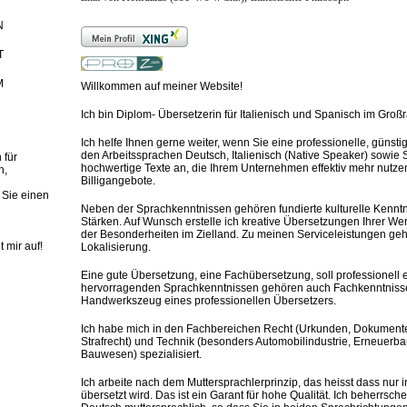
N
T
M
Willkommen auf meiner Website!
Ich bin Diplom- Übersetzerin für Italienisch und Spanisch im Gro
Ich helfe Ihnen gerne weiter, wenn Sie eine professionelle, günst
den Arbeitssprachen Deutsch, Italienisch (Native Speaker) sowie Sp
 für
hochwertige Texte an, die Ihrem Unternehmen effektiv mehr nutzen
h,
Billigangebote.
 Sie einen
Neben der Sprachkenntnissen gehören fundierte kulturelle Kenntn
Stärken. Auf Wunsch erstelle ich kreative Übersetzungen Ihrer We
der Besonderheiten im Zielland. Zu meinen Serviceleistungen ge
t mir auf!
Lokalisierung.
Eine gute Übersetzung, eine Fachübersetzung, soll professionell 
hervorragenden Sprachkenntnissen gehören auch Fachkenntnisse
Handwerkszeug eines professionellen Übersetzers.
Ich habe mich in den Fachbereichen Recht (Urkunden, Dokumente,
Strafrecht) und Technik (besonders Automobilindustrie, Erneuerba
Bauwesen) spezialisiert.
Ich arbeite nach dem Muttersprachlerprinzip, das heisst dass nur 
übersetzt wird. Das ist ein Garant für hohe Qualität. Ich beherrsch