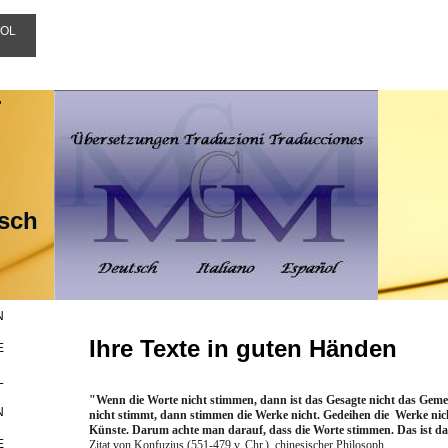
OL
r
isch
N
Ihre Texte in guten Händen
E
L
"Wenn die Worte nicht stimmen, dann ist das Gesagte nicht das Geme
N
nicht stimmt, dann stimmen die Werke nicht. Gedeihen die Werke nich
Künste. Darum achte man darauf, dass die Worte stimmen. Das ist da
E
Zitat von Konfuzius (551-479 v. Chr.), chinesischer Philosoph