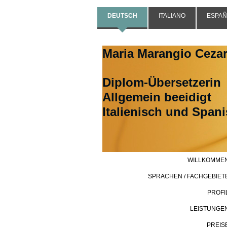
DEUTSCH
ITALIANO
ESPAÑ
Maria Marangio Ceza
Diplom-Übersetzerin
Allgemein beeidigt
Italienisch und Span
WILLKOMME
SPRACHEN / FACHGEBIET
PROFI
LEISTUNGE
PREIS