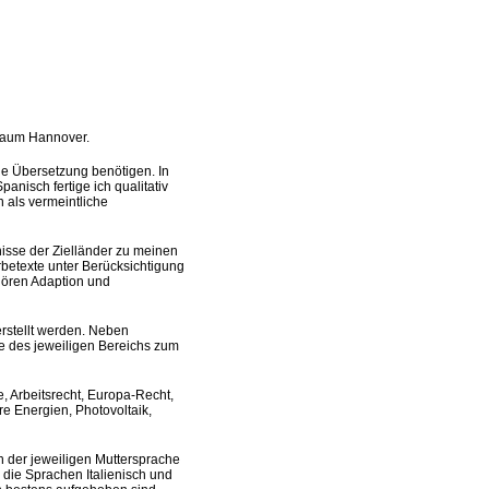
ßraum Hannover.
ige Übersetzung benötigen. In
anisch fertige ich qualitativ
 als vermeintliche
isse der Zielländer zu meinen
rbetexte unter Berücksichtigung
hören Adaption und
erstellt werden. Neben
 des jeweiligen Bereichs zum
 Arbeitsrecht, Europa-Recht,
re Energien, Photovoltaik,
in der jeweiligen Muttersprache
e die Sprachen Italienisch und