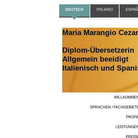
DEUTSCH
ITALIANO
ESPAÑ
Maria Marangio Ceza
Diplom-Übersetzerin
Allgemein beeidigt
Italienisch und Span
WILLKOMME
SPRACHEN / FACHGEBIET
PROFI
LEISTUNGE
PREIS