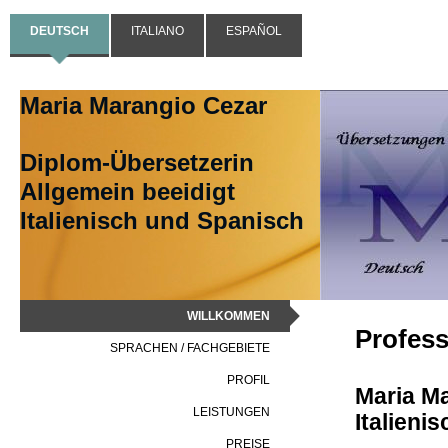
DEUTSCH
ITALIANO
ESPAÑOL
Maria Marangio Cezar
Diplom-Übersetzerin
Allgemein beeidigt
Italienisch und Spanisch
WILLKOMMEN
Profess
SPRACHEN / FACHGEBIETE
PROFIL
Maria Ma
LEISTUNGEN
Italieni
PREISE