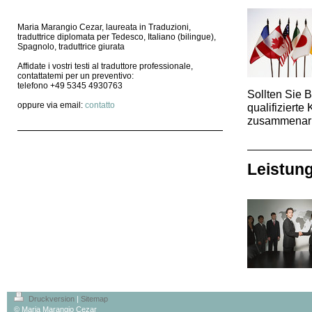
Maria Marangio Cezar, laureata in Traduzioni,
traduttrice diplomata per Tedesco, Italiano (bilingue),
Spagnolo, traduttrice giurata
Affidate i vostri testi al traduttore professionale,
contattatemi per un preventivo:
telefono +49 5345 4930763
Sollten Sie 
oppure via email:
contatto
qualifiziert
zusammenarb
Leistun
Druckversion
|
Sitemap
© Maria Marangio Cezar